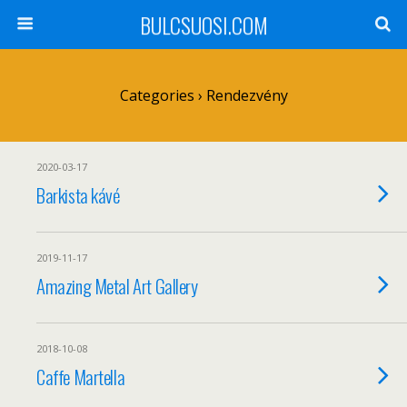
BULCSUOSI.COM
Categories ›
Rendezvény
2020-03-17
Barkista kávé
2019-11-17
Amazing Metal Art Gallery
2018-10-08
Caffe Martella